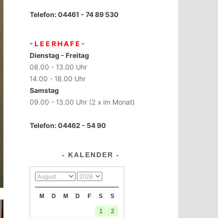
Telefon: 04461 - 74 89 530
- L E E R H A F E -
Dienstag - Freitag
08.00 - 13.00 Uhr
14.00 - 18.00 Uhr
Samstag
09.00 - 13.00 Uhr (2 x im Monat)
Telefon: 04462 - 54 90
KALENDER
M
D
M
D
F
S
S
1
2